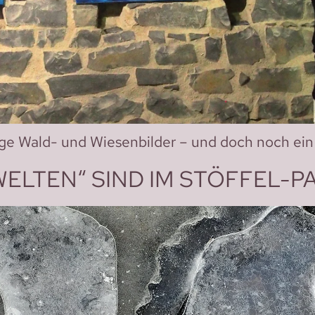
tige Wald- und Wiesenbilder – und doch noch ein
WELTEN“ SIND IM STÖFFEL-P