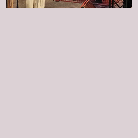
KEIN SOMMER OHNE „UMSONST UND
DRAUSSEN“